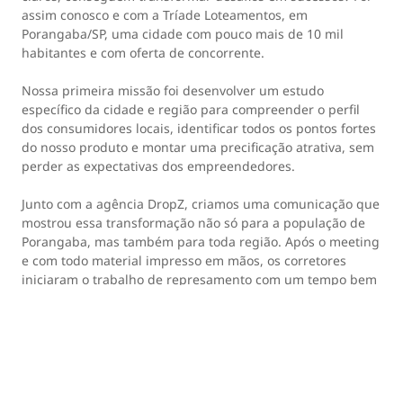
assim conosco e com a Tríade Loteamentos, em
Porangaba/SP, uma cidade com pouco mais de 10 mil
habitantes e com oferta de concorrente.
Nossa primeira missão foi desenvolver um estudo
específico da cidade e região para compreender o perfil
dos consumidores locais, identificar todos os pontos fortes
do nosso produto e montar uma precificação atrativa, sem
perder as expectativas dos empreendedores.
Junto com a agência DropZ, criamos uma comunicação que
mostrou essa transformação não só para a população de
Porangaba, mas também para toda região. Após o meeting
e com todo material impresso em mãos, os corretores
iniciaram o trabalho de represamento com um tempo bem
considerável para gerar uma movimentação expressiva.
Porangaba está localizada próximo ao Polo Cuesta, um
importante destino turístico da região. Muitas pessoas de
São Paulo se deslocam para turistar por lá. E, claro,
aproveitando essa onda, nosso papel foi criar uma