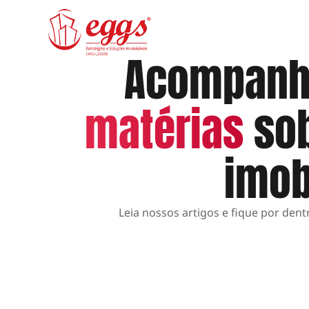
Acompan
matérias
sob
imob
Leia nossos artigos e fique por den